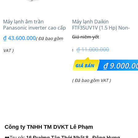
Máy lạnh âm trần
Máy lạnh Daikin
Panasonic inverter cao cấp
FTF35UV1V (1.5 Hp) Non-
(6.0Hp) S-3448PU3HA/U-
inverter Thái lan
₫
43.600.000
( Đã bao gồm
48PRH1H8 – 3 Pha
₫
11.000.000
VAT )
Giá
₫
9.000.0
gốc
Giá
( Đã bao gồm VAT )
là:
hiện
₫ 11.000.000.
tại
là:
₫ 9.000.000.
Công ty TNHH TM DVKT Lê Phạm
❤️Trụ sở:
16 Đường Tân Thới Nhất 8 - Đông Hưng