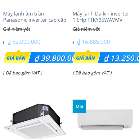
Máy lạnh âm trần
Máy lạnh Daikin inverter
Panasonic inverter cao cấp
1.5Hp FTKY35WAVMV
(5.0Hp) S-3448PU3HA/U-
43PRH1H8 – 3 Pha
₫
52.000.000
₫
16.885.000
Giá
Giá
₫
39.800.000
₫
13.250.
gốc
gốc
Giá
Giá
( Đã bao gồm VAT )
( Đã bao gồm VAT )
là:
là:
hiện
hiện
₫ 52.000.000.
₫ 16.885.000.
tại
tại
là:
là:
Mới
₫ 39.800.000.
₫ 13.250.000.