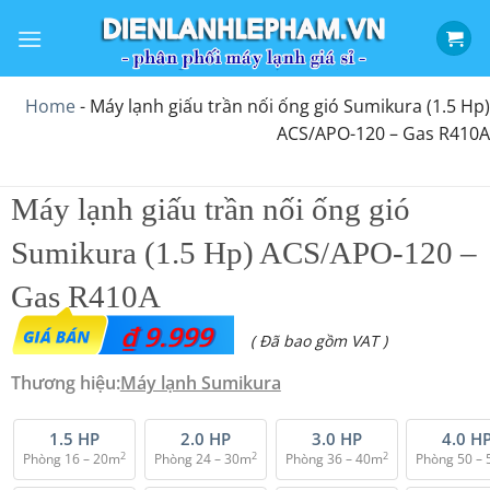
Bỏ
qua
nội
dung
Home
-
Máy lạnh giấu trần nối ống gió Sumikura (1.5 Hp)
ACS/APO-120 – Gas R410A
Máy lạnh giấu trần nối ống gió
Sumikura (1.5 Hp) ACS/APO-120 –
Gas R410A
₫
9.999
( Đã bao gồm VAT )
Thương hiệu:
Máy lạnh Sumikura
1.5 HP
2.0 HP
3.0 HP
4.0 H
2
2
2
Phòng 16 – 20m
Phòng 24 – 30m
Phòng 36 – 40m
Phòng 50 –