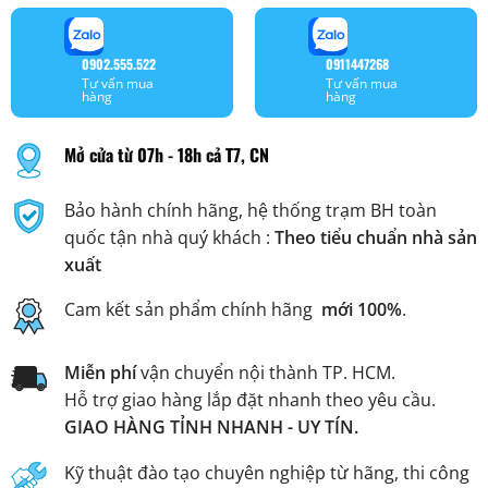
0902.555.522
0911447268
Tư vấn mua
Tư vấn mua
hàng
hàng
Mở cửa từ 07h - 18h cả T7, CN
Bảo hành chính hãng, hệ thống trạm BH toàn
quốc tận nhà quý khách :
Theo tiểu chuẩn nhà sản
xuất
Cam kết sản phẩm chính hãng
mới 100%
.
Miễn phí
vận chuyển nội thành TP. HCM.
Hỗ trợ giao hàng lắp đặt nhanh theo yêu cầu.
GIAO HÀNG TỈNH NHANH - UY TÍN.
Kỹ thuật đào tạo chuyên nghiệp từ hãng, thi công