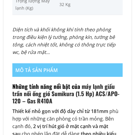
Trọng lượng Máy
32 Kg
lạnh (Kg)
Diện tích và khối không khí tính theo phòng
trong điều kiện lý tưởng, phòng kín, tường bê
tông, cách nhiệt tốt, không có thông trực tiếp
wc, bệ rửa mặt…
MÔ TẢ SẢN PHẨM
Những tính năng nổi bật của
máy lạnh giấu
trần nối ống gió Sumikura (1.5 Hp) ACS/APO-
120 – Gas R410A
Thiết kế nhỏ gọn với độ dày chỉ từ 181mm
phù
hợp với những căn phòng có trần mỏng. Bên
cạnh đó,
2 vị trí hút gió ở mặt cạnh và mặt
sau
cho phép lắp đặt dễ dàng
theo nhiều kiểu