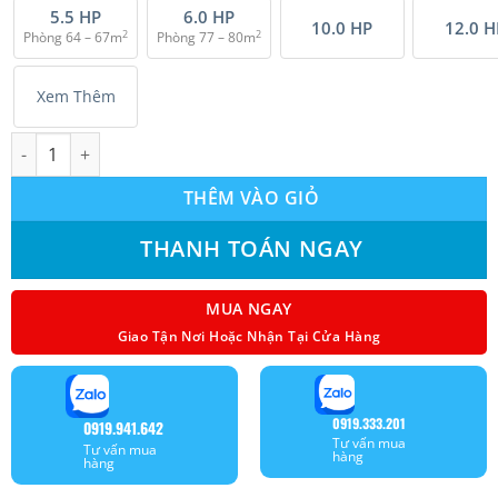
5.5 HP
6.0 HP
10.0 HP
12.0 H
2
2
Phòng 64 – 67m
Phòng 77 – 80m
Xem Thêm
Máy lạnh giấu trần nối ống gió Sumikura (1.5 Hp) ACS/APO-120 
THÊM VÀO GIỎ
THANH TOÁN NGAY
MUA NGAY
Giao Tận Nơi Hoặc Nhận Tại Cửa Hàng
0919.333.201
0919.941.642
Tư vấn mua
Tư vấn mua
hàng
hàng