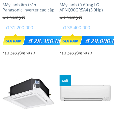
Máy lạnh âm trần
Máy lạnh tủ đứng LG
Panasonic inverter cao cấp
APNQ30GR5A4 (3.0Hp)
(2.5Hp) S-1821PU3HA/U-
Inverter
21PRH1H5
₫
31.200.000
₫
38.400.000
Giá
Giá
₫
28.350.000
₫
29.000.
gốc
gốc
Giá
Giá
( Đã bao gồm VAT )
( Đã bao gồm VAT )
là:
là:
hiện
hiện
₫ 31.200.000.
₫ 38.400.000.
tại
tại
là:
là:
Mới
₫ 28.350.000.
₫ 29.000.000.