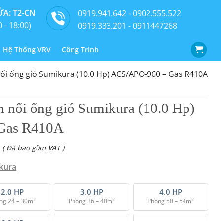
A: T2-CN
0919.941.642 - 0902.555.522
0 - 18:00)
0919.333.201 - 0911447268
Hệ Thống VRV
Công Trình
nối ống gió Sumikura (10.0 Hp) ACS/APO-960 – Gas R410A
n nối ống gió Sumikura (10.0 Hp)
Gas R410A
( Đã bao gồm VAT )
kura
2.0 HP
3.0 HP
4.0 HP
2
2
2
ng 24 – 30m
Phòng 36 – 40m
Phòng 50 – 54m