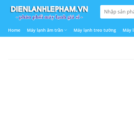
Bỏ
Tìm
qua
kiếm:
nội
dung
Home
Máy lạnh âm trần
Máy lạnh treo tường
Máy 