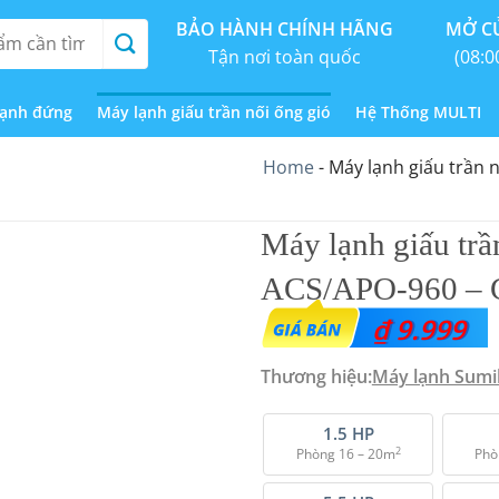
BẢO HÀNH CHÍNH HÃNG
MỞ CỬ
Tận nơi toàn quốc
(08:0
lạnh đứng
Máy lạnh giấu trần nối ống gió
Hệ Thống MULTI
Home
-
Máy lạnh giấu trần 
Máy lạnh giấu trầ
ACS/APO-960 – 
₫
9.999
Thương hiệu:
Máy lạnh Sumi
1.5 HP
2
Phòng 16 – 20m
Phò