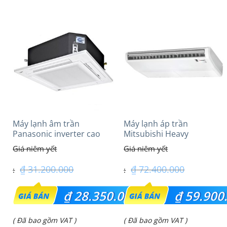
Máy lạnh âm trần
Máy lạnh áp trần
Panasonic inverter cao
Mitsubishi Heavy
cấp (2.5Hp) S-
FDE140VG (6.0Hp) Cao
1821PU3HA/U-21PRH1H5
cấp – 3 Pha
₫
31.200.000
₫
72.400.000
Giá
Giá
₫
28.350.000
₫
59.900
gốc
gốc
Giá
Giá
( Đã bao gồm VAT )
( Đã bao gồm VAT )
là:
là: