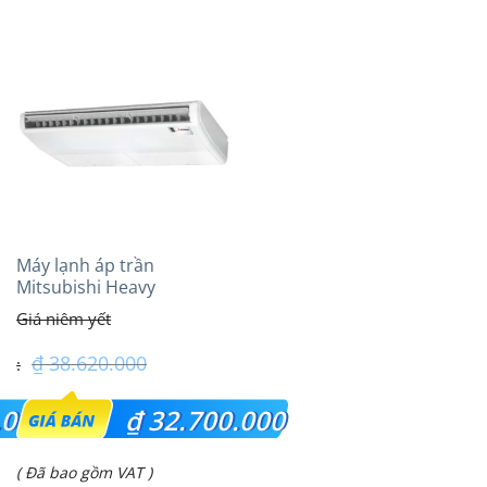
Máy lạnh áp trần
Mitsubishi Heavy
FDE71VG (3.0Hp) Tiêu
chuẩn
₫
38.620.000
Giá
.000
₫
32.700.000
gốc
Giá
( Đã bao gồm VAT )
là: