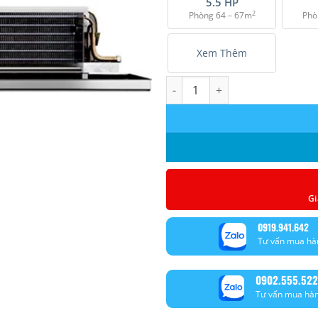
5.5 HP
2
Phòng 64 – 67m
Phò
Xem Thêm
Máy lạnh giấu trần nối ống gió
Gi
0919.941.642
Tư vấn mua hà
0902.555.522
Tư vấn mua hà