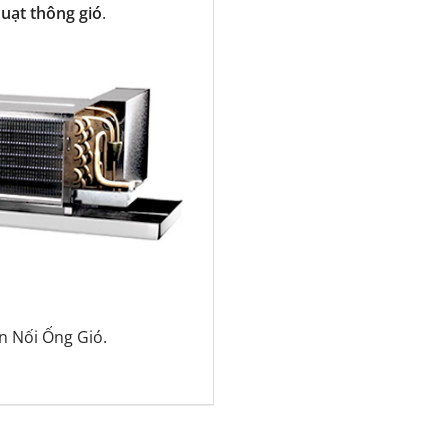
quạt thông gió
.
n Nối Ống Gió
.