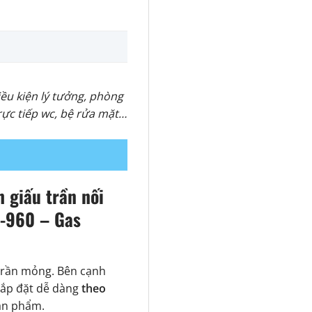
iều kiện lý tưởng, phòng
trực tiếp wc, bệ rửa mặt…
 giấu trần nối
O-960 – Gas
trần mỏng. Bên cạnh
ắp đặt dễ dàng
theo
sản phẩm.