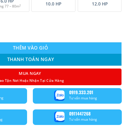
6.0 HP
10.0 HP
12.0 HP
2
ng 77 – 80m
 Sumikura (10.0 Hp) ACS/APO-960 - Gas R410A số lượng
THÊM VÀO GIỎ
THANH TOÁN NGAY
MUA NGAY
ao Tận Nơi Hoặc Nhận Tại Cửa Hàng
0919.333.201
ng
Tư vấn mua hàng
0911447268
ng
Tư vấn mua hàng