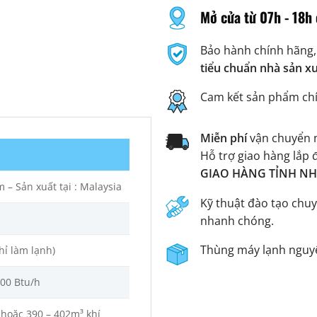
Mở cửa từ 07h - 18h 
Bảo hành chính hãng,
tiểu chuẩn nhà sản x
Cam kết sản phẩm ch
Miễn phí
vận chuyển n
Hỗ trợ giao hàng lắp 
GIAO HÀNG TỈNH NHA
 – Sản xuất tại : Malaysia
Kỹ thuật đào tạo chuy
nhanh chóng.
Thùng máy lạnh nguyê
hỉ làm lạnh)
000 Btu/h
 hoặc 390 – 402m³ khí