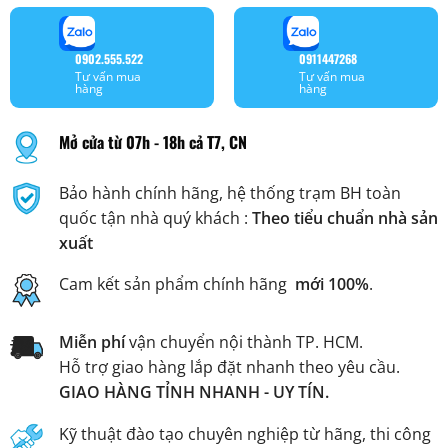
0902.555.522
0911447268
Tư vấn mua
Tư vấn mua
hàng
hàng
Mở cửa từ 07h - 18h cả T7, CN
Bảo hành chính hãng, hệ thống trạm BH toàn
quốc tận nhà quý khách :
Theo tiểu chuẩn nhà sản
xuất
Cam kết sản phẩm chính hãng
mới 100%
.
Miễn phí
vận chuyển nội thành TP. HCM.
Hỗ trợ giao hàng lắp đặt nhanh theo yêu cầu.
GIAO HÀNG TỈNH NHANH - UY TÍN.
Kỹ thuật đào tạo chuyên nghiệp từ hãng, thi công