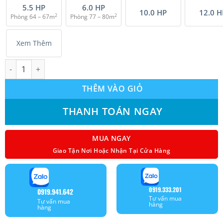
5.5 HP
6.0 HP
10.0 HP
12.0 H
2
2
Phòng 64 – 67m
Phòng 77 – 80m
Xem Thêm
Máy lạnh giấu trần nối ống gió Sumikura (4.0 Hp) ACS/APO-360 
THÊM VÀO GIỎ
THANH TOÁN NGAY
MUA NGAY
Giao Tận Nơi Hoặc Nhận Tại Cửa Hàng
0919.333.201
0919.941.642
Tư vấn mua
Tư vấn mua
hàng
hàng