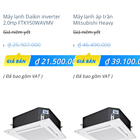
Máy lạnh Daikin inverter
Máy lạnh áp trần
2.0Hp FTKY50WAVMV
Mitsubishi Heavy
FDE100VG (4.0Hp) Cao cấp
– 1 Pha
₫
25.907.000
₫
46.490.000
Giá
Giá
₫
21.500.000
₫
39.100.
gốc
gốc
Giá
Giá
( Đã bao gồm VAT )
( Đã bao gồm VAT )
là:
là:
hiện
hiện
₫ 25.907.000.
₫ 46.490.000.
tại
tại
là:
là:
₫ 21.500.000.
₫ 39.100.000.