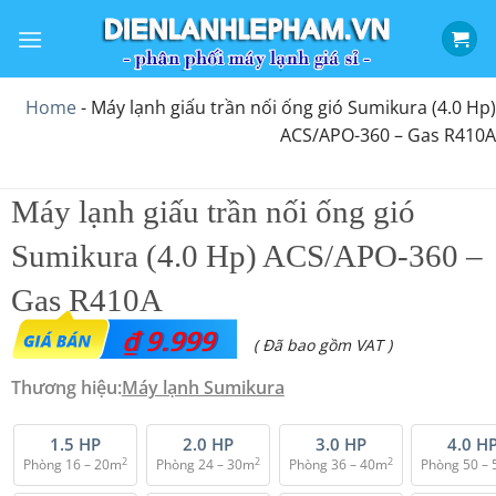
Bỏ
qua
nội
dung
Home
-
Máy lạnh giấu trần nối ống gió Sumikura (4.0 Hp)
ACS/APO-360 – Gas R410A
Máy lạnh giấu trần nối ống gió
Sumikura (4.0 Hp) ACS/APO-360 –
Gas R410A
₫
9.999
( Đã bao gồm VAT )
Thương hiệu:
Máy lạnh Sumikura
1.5 HP
2.0 HP
3.0 HP
4.0 H
2
2
2
Phòng 16 – 20m
Phòng 24 – 30m
Phòng 36 – 40m
Phòng 50 –