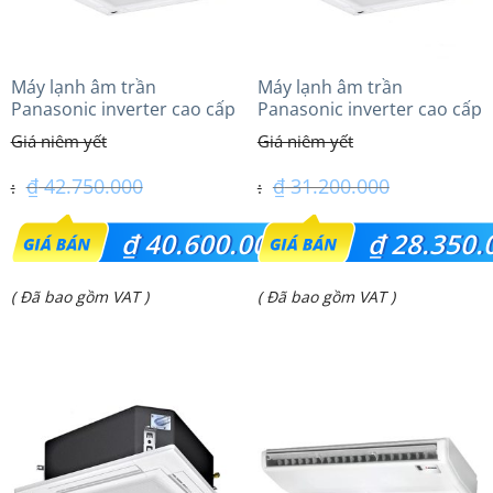
Máy lạnh âm trần
Máy lạnh âm trần
Panasonic inverter cao cấp
Panasonic inverter cao cấp
(5.0Hp) S-3448PU3HA/U-
(2.5Hp) S-1821PU3HA/U-
43PRH1H5
21PRH1H5
₫
42.750.000
₫
31.200.000
Giá
Giá
₫
40.600.000
₫
28.350.
gốc
gốc
Giá
Giá
( Đã bao gồm VAT )
( Đã bao gồm VAT )
là:
là:
hiện
hiện
₫ 42.750.000.
₫ 31.200.000.
tại
tại
là:
là:
₫ 40.600.000.
₫ 28.350.000.