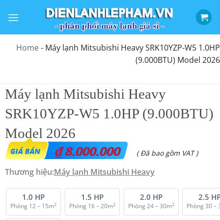
Bỏ
qua
nội
dung
Home
-
Máy lạnh Mitsubishi Heavy SRK10YZP-W5 1.0HP
(9.000BTU) Model 2026
Máy lạnh Mitsubishi Heavy
SRK10YZP-W5 1.0HP (9.000BTU)
Model 2026
₫
8.000.000
( Đã bao gồm VAT )
Thương hiệu:
Máy lạnh Mitsubishi Heavy
1.0 HP
1.5 HP
2.0 HP
2.5 H
2
2
2
Phòng 12 – 15m
Phòng 16 – 20m
Phòng 24 – 30m
Phòng 30 –