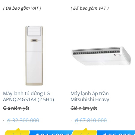
Giá
Giá
( Đã bao gồm VAT )
( Đã bao gồm VAT )
là:
là:
hiện
hiện
₫ 24.200.000.
₫ 7.500.000.
tại
tại
là:
là:
₫ 19.650.000.
₫ 6.850.000.
Máy lạnh tủ đứng LG
Máy lạnh áp trần
APNQ24GS1A4 (2.5Hp)
Mitsubishi Heavy
Inverter
FDE125VG (5.0Hp) Cao cấp
– 3 Pha
₫
32.300.000
₫
67.810.000
Giá
Giá