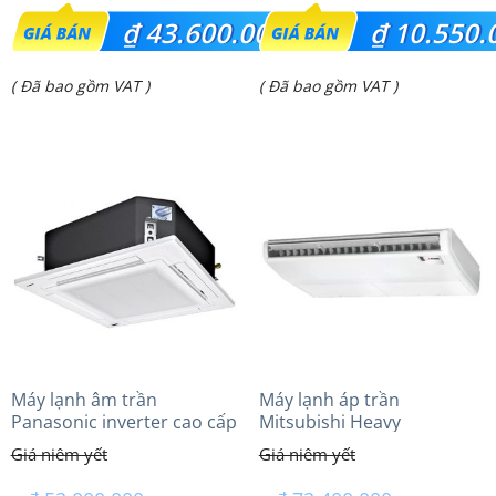
Giá
Giá
₫
43.600.000
₫
10.550.
gốc
gốc
Giá
Giá
( Đã bao gồm VAT )
( Đã bao gồm VAT )
là:
là:
hiện
hiện
₫ 47.300.000.
₫ 13.627.000.
tại
tại
là:
là:
₫ 43.600.000.
₫ 10.550.000.
Máy lạnh âm trần
Máy lạnh áp trần
Panasonic inverter cao cấp
Mitsubishi Heavy
(5.0Hp) S-3448PU3HA/U-
FDE140VG (6.0Hp) Cao cấp
43PRH1H8 – 3 Pha
– 3 Pha