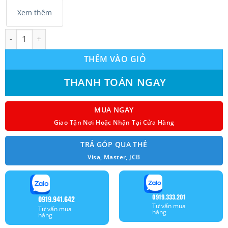
Xem thêm
Máy lạnh Mitsubishi Heavy SRK10YZP-W5 1.0HP (9.000BTU) Mode
THÊM VÀO GIỎ
THANH TOÁN NGAY
MUA NGAY
Giao Tận Nơi Hoặc Nhận Tại Cửa Hàng
TRẢ GÓP QUA THẺ
Visa, Master, JCB
0919.333.201
0919.941.642
Tư vấn mua
Tư vấn mua
hàng
hàng