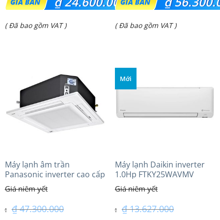
₫
24.600.000
₫
56.300.
gốc
gốc
Giá
Giá
( Đã bao gồm VAT )
( Đã bao gồm VAT )
là:
là:
hiện
hiện
₫ 32.300.000.
₫ 67.810.000.
tại
tại
là:
là:
Mới
₫ 24.600.000.
₫ 56.300.000.
Máy lạnh âm trần
Máy lạnh Daikin inverter
Panasonic inverter cao cấp
1.0Hp FTKY25WAVMV
(6.0Hp) S-3448PU3HA/U-
48PRH1H5
₫
47.300.000
₫
13.627.000