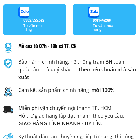
0902.555.522
0911447268
Tư vấn mua
Tư vấn mua
hàng
hàng
Mở cửa từ 07h - 18h cả T7, CN
Bảo hành chính hãng, hệ thống trạm BH toàn
quốc tận nhà quý khách :
Theo tiểu chuẩn nhà sản
xuất
Cam kết sản phẩm chính hãng
mới 100%
.
Miễn phí
vận chuyển nội thành TP. HCM.
Hỗ trợ giao hàng lắp đặt nhanh theo yêu cầu.
GIAO HÀNG TỈNH NHANH - UY TÍN.
Kỹ thuật đào tạo chuyên nghiệp từ hãng, thi công