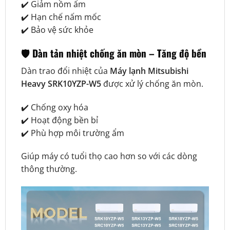
✔️ Giảm nồm ẩm
✔️ Hạn chế nấm mốc
✔️ Bảo vệ sức khỏe
🛡️ Dàn tản nhiệt chống ăn mòn – Tăng độ bền
Dàn trao đổi nhiệt của
Máy lạnh Mitsubishi
Heavy SRK10YZP-W5
được xử lý chống ăn mòn.
✔️ Chống oxy hóa
✔️ Hoạt động bền bỉ
✔️ Phù hợp môi trường ẩm
Giúp máy có tuổi thọ cao hơn so với các dòng
thông thường.