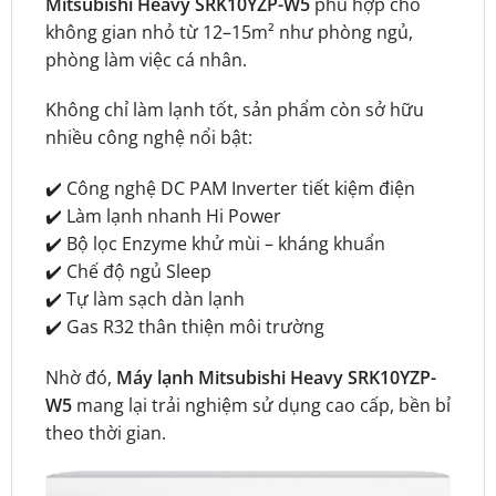
Mitsubishi Heavy SRK10YZP-W5
phù hợp cho
không gian nhỏ từ 12–15m² như phòng ngủ,
phòng làm việc cá nhân.
Không chỉ làm lạnh tốt, sản phẩm còn sở hữu
nhiều công nghệ nổi bật:
✔️ Công nghệ DC PAM Inverter tiết kiệm điện
✔️ Làm lạnh nhanh Hi Power
✔️ Bộ lọc Enzyme khử mùi – kháng khuẩn
✔️ Chế độ ngủ Sleep
✔️ Tự làm sạch dàn lạnh
✔️ Gas R32 thân thiện môi trường
Nhờ đó,
Máy lạnh Mitsubishi Heavy SRK10YZP-
W5
mang lại trải nghiệm sử dụng cao cấp, bền bỉ
theo thời gian.