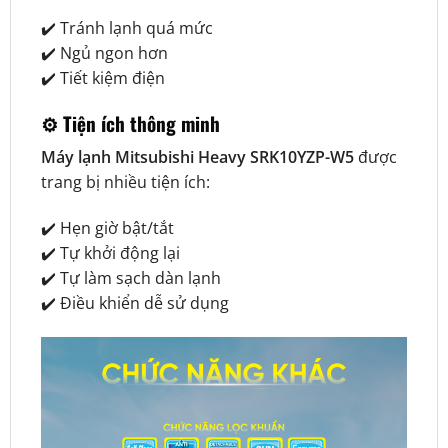
✔️ Tránh lạnh quá mức
✔️ Ngủ ngon hơn
✔️ Tiết kiệm điện
⚙️ Tiện ích thông minh
Máy lạnh Mitsubishi Heavy SRK10YZP-W5
được
trang bị nhiều tiện ích:
✔️ Hẹn giờ bật/tắt
✔️ Tự khởi động lại
✔️ Tự làm sạch dàn lạnh
✔️ Điều khiển dễ sử dụng