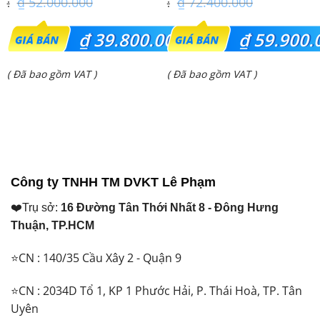
₫
52.000.000
₫
72.400.000
Giá
Giá
₫
39.800.000
₫
59.900.
gốc
gốc
Giá
Giá
( Đã bao gồm VAT )
( Đã bao gồm VAT )
là:
là:
hiện
hiện
₫ 52.000.000.
₫ 72.400.000.
tại
tại
là:
là:
₫ 39.800.000.
₫ 59.900.000.
Công ty TNHH TM DVKT Lê Phạm
❤️Trụ sở:
16 Đường Tân Thới Nhất 8 - Đông Hưng
Thuận, TP.HCM
⭐CN : 140/35 Cầu Xây 2 - Quận 9
⭐CN : 2034D Tổ 1, KP 1 Phước Hải, P. Thái Hoà, TP. Tân
Uyên