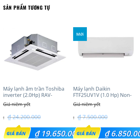
SẢN PHẨM TƯƠNG TỰ
Mới
Máy lạnh âm trần Toshiba
Máy lạnh Daikin
inverter (2.0Hp) RAV-
FTF25UV1V (1.0 Hp) Non-
GV1801AP-V
inverter Thái lan
₫
24.200.000
₫
7.500.000
Giá
Giá
₫
19.650.000
₫
6.850.0
gốc
gốc