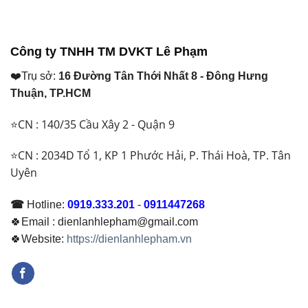
là:
là:
₫ 43.600.000.
₫ 53.200.000.
Công ty TNHH TM DVKT Lê Phạm
❤️Trụ sở:
16 Đường Tân Thới Nhất 8 - Đông Hưng
Thuận, TP.HCM
⭐CN : 140/35 Cầu Xây 2 - Quận 9
⭐CN : 2034D Tổ 1, KP 1 Phước Hải, P. Thái Hoà, TP. Tân
Uyên
☎
Hotline:
0919.333.201
-
0911447268
🍀Email : dienlanhlepham@gmail.com
🍀Website:
https://dienlanhlepham.vn