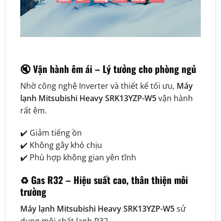
🔇 Vận hành êm ái – Lý tưởng cho phòng ngủ
Nhờ công nghệ Inverter và thiết kế tối ưu,
Máy
lạnh Mitsubishi Heavy SRK13YZP-W5
vận hành
rất êm.
✔️ Giảm tiếng ồn
✔️ Không gây khó chịu
✔️ Phù hợp không gian yên tĩnh
♻️ Gas R32 – Hiệu suất cao, thân thiện môi
trường
Máy lạnh Mitsubishi Heavy SRK13YZP-W5
sử
dụng môi chất lạnh R32.