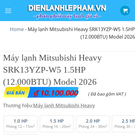
Bỏ
qua
nội
dung
Home
-
Máy lạnh Mitsubishi Heavy SRK13YZP-W5 1.5HP
(12.000BTU) Model 2026
Máy lạnh Mitsubishi Heavy
SRK13YZP-W5 1.5HP
(12.000BTU) Model 2026
₫
10.100.000
( Đã bao gồm VAT )
Thương hiệu:
Máy lạnh Mitsubishi Heavy
1.0 HP
1.5 HP
2.0 HP
2.5 H
2
2
2
Phòng 12 – 15m
Phòng 16 – 20m
Phòng 24 – 30m
Phòng 30 –