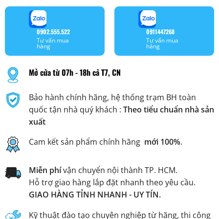
0902.555.522
0911447268
Tư vấn mua
Tư vấn mua
hàng
hàng
Mở cửa từ 07h - 18h cả T7, CN
Bảo hành chính hãng, hệ thống trạm BH toàn
quốc tận nhà quý khách :
Theo tiểu chuẩn nhà sản
xuất
Cam kết sản phẩm chính hãng
mới 100%
.
Miễn phí
vận chuyển nội thành TP. HCM.
Hỗ trợ giao hàng lắp đặt nhanh theo yêu cầu.
GIAO HÀNG TỈNH NHANH - UY TÍN.
Kỹ thuật đào tạo chuyên nghiệp từ hãng, thi công