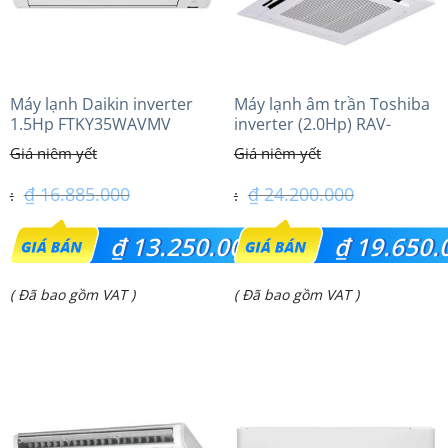
Máy lạnh Daikin inverter
Máy lạnh âm trần Toshiba
1.5Hp FTKY35WAVMV
inverter (2.0Hp) RAV-
GV1801AP-V
₫
16.885.000
₫
24.200.000
Giá
Giá
₫
13.250.000
₫
19.650.
gốc
gốc
Giá
Giá
( Đã bao gồm VAT )
( Đã bao gồm VAT )
là:
là:
hiện
hiện
₫ 16.885.000.
₫ 24.200.000.
tại
tại
là:
là:
₫ 13.250.000.
₫ 19.650.000.