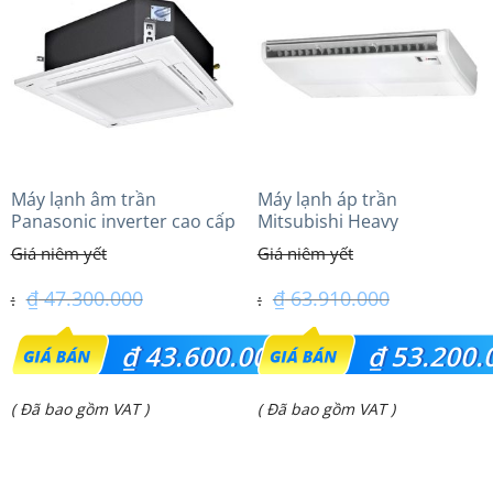
₫ 30.750.000.
₫ 24.600.000.
Máy lạnh âm trần
Máy lạnh áp trần
Panasonic inverter cao cấp
Mitsubishi Heavy
(6.0Hp) S-3448PU3HA/U-
FDE125VG (5.0Hp) Cao cấp
48PRH1H5
– 1 Pha
₫
47.300.000
₫
63.910.000
Giá
Giá
₫
43.600.000
₫
53.200.
gốc
gốc
Giá
Giá
( Đã bao gồm VAT )
( Đã bao gồm VAT )
là:
là:
hiện
hiện
₫ 47.300.000.
₫ 63.910.000.
tại
tại