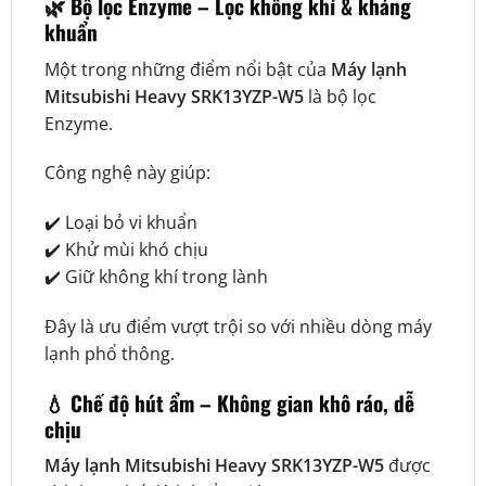
🌿 Bộ lọc Enzyme – Lọc không khí & kháng
khuẩn
Một trong những điểm nổi bật của
Máy lạnh
Mitsubishi Heavy SRK13YZP-W5
là bộ lọc
Enzyme.
Công nghệ này giúp:
✔️ Loại bỏ vi khuẩn
✔️ Khử mùi khó chịu
✔️ Giữ không khí trong lành
Đây là ưu điểm vượt trội so với nhiều dòng máy
lạnh phổ thông.
💧 Chế độ hút ẩm – Không gian khô ráo, dễ
chịu
Máy lạnh Mitsubishi Heavy SRK13YZP-W5
được