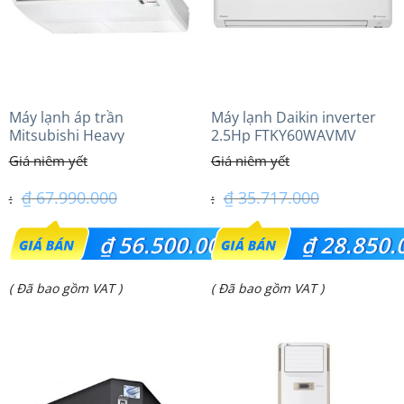
Máy lạnh áp trần
Máy lạnh Daikin inverter
Mitsubishi Heavy
2.5Hp FTKY60WAVMV
FDE140VG (6.0Hp) Cao cấp
– 1 Pha
₫
67.990.000
₫
35.717.000
Giá
Giá
₫
56.500.000
₫
28.850.
gốc
gốc
Giá
Giá
( Đã bao gồm VAT )
( Đã bao gồm VAT )
là:
là:
hiện
hiện
₫ 67.990.000.
₫ 35.717.000.
tại
tại
là:
là: