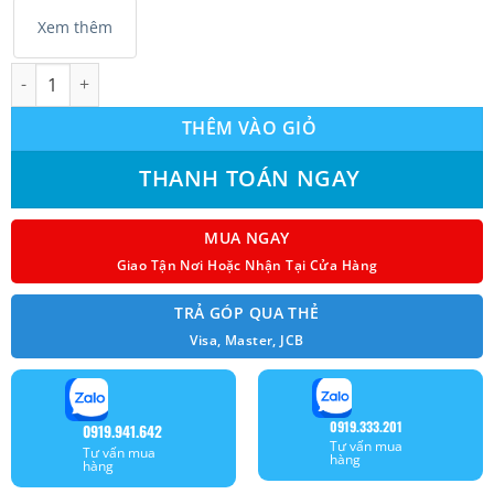
Xem thêm
Máy lạnh Mitsubishi Heavy SRK13YZP-W5 1.5HP (12.000BTU) Mod
THÊM VÀO GIỎ
THANH TOÁN NGAY
MUA NGAY
Giao Tận Nơi Hoặc Nhận Tại Cửa Hàng
TRẢ GÓP QUA THẺ
Visa, Master, JCB
0919.333.201
0919.941.642
Tư vấn mua
Tư vấn mua
hàng
hàng