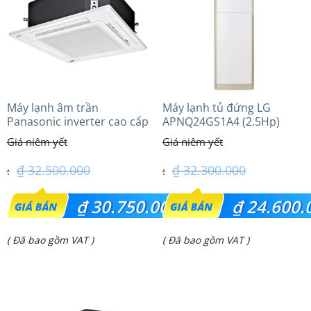
₫ 56.500.000.
₫ 28.850.000.
Máy lạnh âm trần
Máy lạnh tủ đứng LG
Panasonic inverter cao cấp
APNQ24GS1A4 (2.5Hp)
(3.0Hp) S-2430PU3HA/U-
Inverter
24PRH1H5
₫
32.500.000
₫
32.300.000
Giá
Giá
₫
30.750.000
₫
24.600.
gốc
gốc
Giá
Giá
( Đã bao gồm VAT )
( Đã bao gồm VAT )
là:
là:
hiện
hiện
₫ 32.500.000.
₫ 32.300.000.
tại
tại
là:
là: