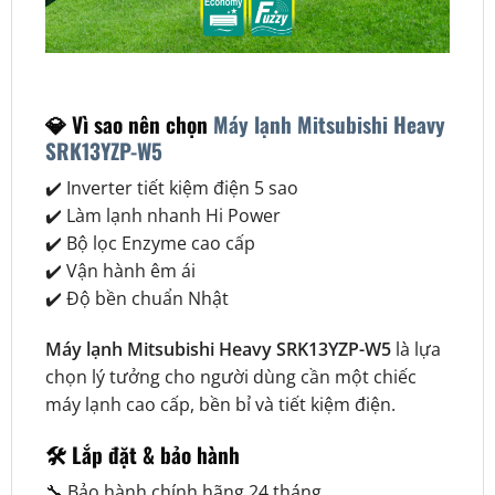
💎 Vì sao nên chọn
Máy lạnh Mitsubishi Heavy
SRK13YZP-W5
✔️ Inverter tiết kiệm điện 5 sao
✔️ Làm lạnh nhanh Hi Power
✔️ Bộ lọc Enzyme cao cấp
✔️ Vận hành êm ái
✔️ Độ bền chuẩn Nhật
Máy lạnh Mitsubishi Heavy SRK13YZP-W5
là lựa
chọn lý tưởng cho người dùng cần một chiếc
máy lạnh cao cấp, bền bỉ và tiết kiệm điện.
🛠️ Lắp đặt & bảo hành
🔧 Bảo hành chính hãng 24 tháng