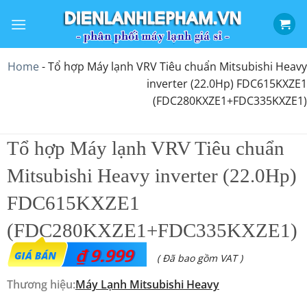
Bỏ
qua
nội
dung
Home
-
Tổ hợp Máy lạnh VRV Tiêu chuẩn Mitsubishi Heavy
inverter (22.0Hp) FDC615KXZE1
(FDC280KXZE1+FDC335KXZE1)
Tổ hợp Máy lạnh VRV Tiêu chuẩn
Mitsubishi Heavy inverter (22.0Hp)
FDC615KXZE1
(FDC280KXZE1+FDC335KXZE1)
₫
9.999
( Đã bao gồm VAT )
Thương hiệu:
Máy Lạnh Mitsubishi Heavy