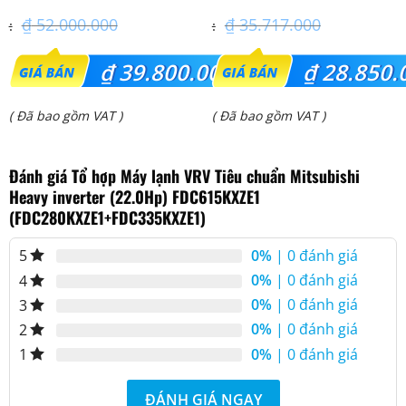
₫
52.000.000
₫
35.717.000
Giá
Giá
₫
39.800.000
₫
28.850.
gốc
gốc
Giá
Giá
( Đã bao gồm VAT )
( Đã bao gồm VAT )
là:
là:
hiện
hiện
₫ 52.000.000.
₫ 35.717.000.
Đánh giá Tổ hợp Máy lạnh VRV Tiêu chuẩn Mitsubishi
tại
tại
Heavy inverter (22.0Hp) FDC615KXZE1
là:
là:
(FDC280KXZE1+FDC335KXZE1)
₫ 39.800.000.
₫ 28.850.000.
0%
| 0 đánh giá
5
0%
| 0 đánh giá
4
0%
| 0 đánh giá
3
0%
| 0 đánh giá
2
0%
| 0 đánh giá
1
ĐÁNH GIÁ NGAY