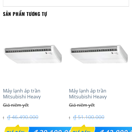
SẢN PHẨM TƯƠNG TỰ
Máy lạnh áp trần
Máy lạnh áp trần
Mitsubishi Heavy
Mitsubishi Heavy
FDE100VG (4.0Hp) Cao cấp
FDE100VG (4.0Hp) Cao cấp
– 1 Pha
– 3 Pha
₫
46.490.000
₫
51.100.000
Giá
Giá