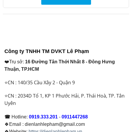
Công ty TNHH TM DVKT Lê Phạm
❤️Trụ sở:
16 Đường Tân Thới Nhất 8 - Đông Hưng
Thuận, TP.HCM
⭐CN : 140/35 Cầu Xây 2 - Quận 9
⭐CN : 2034D Tổ 1, KP 1 Phước Hải, P. Thái Hoà, TP. Tân
Uyên
☎
Hotline:
0919.333.201
-
0911447268
🍀Email : dienlanhlepham@gmail.com
🍀Website:
https://dienlanhlepham.vn