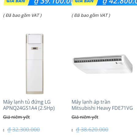
₫
39.100.000
₫
42.800.
gốc
gốc
Giá
Giá
( Đã bao gồm VAT )
( Đã bao gồm VAT )
là:
là:
hiện
hiện
₫ 46.490.000.
₫ 51.100.000.
tại
tại
là:
là:
₫ 39.100.000.
₫ 42.800.000.
Máy lạnh tủ đứng LG
Máy lạnh áp trần
APNQ24GS1A4 (2.5Hp)
Mitsubishi Heavy FDE71VG
Inverter
(3.0Hp) Tiêu chuẩn
₫
32.300.000
₫
38.620.000