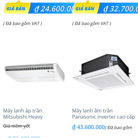
Giá
Giá
₫
24.600.000
₫
32.700.
gốc
gốc
Giá
Giá
( Đã bao gồm VAT )
( Đã bao gồm VAT )
là:
là:
hiện
hiện
₫ 32.300.000.
₫ 38.620.000.
tại
tại
là:
là:
₫ 24.600.000.
₫ 32.700.000.
Máy lạnh áp trần
Máy lạnh âm trần
Mitsubishi Heavy
Panasonic inverter cao cấp
FDE140VG (6.0Hp) Cao cấp
(6.0Hp) S-3448PU3HA/U-
₫
43.600.000
( Đã bao gồm
– 3 Pha
48PRH1H8 – 3 Pha