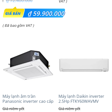
₫
72.400.000
VAT )
Giá
₫
59.900.000
gốc
Giá
( Đã bao gồm VAT )
là:
hiện
₫ 72.400.000.
tại
là:
₫ 59.900.000.
Máy lạnh âm trần
Máy lạnh Daikin inverter
Panasonic inverter cao cấp
2.5Hp FTKY60WAVMV
(5.0Hp) S-3448PU3HA/U-
43PRH1H8 – 3 Pha