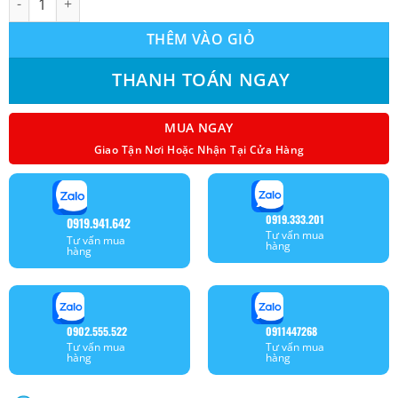
THÊM VÀO GIỎ
THANH TOÁN NGAY
MUA NGAY
Giao Tận Nơi Hoặc Nhận Tại Cửa Hàng
0919.333.201
0919.941.642
Tư vấn mua
Tư vấn mua
hàng
hàng
0902.555.522
0911447268
Tư vấn mua
Tư vấn mua
hàng
hàng