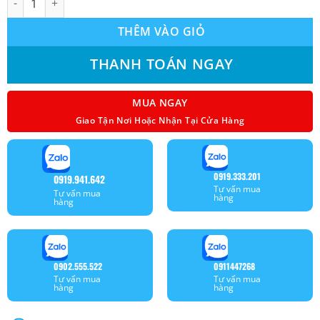
THÊM VÀO GIỎ
THANH TOÁN NGAY
MUA NGAY
Giao Tận Nơi Hoặc Nhận Tại Cửa Hàng
0919.333.201
0919.941.642
Tư vấn mua
Tư vấn mua
hàng
hàng
0902.555.522
0911447268
Tư vấn mua
Tư vấn mua
hàng
hàng