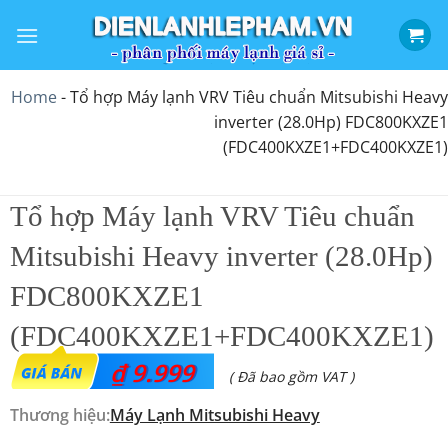
Bỏ
qua
nội
dung
Home
-
Tổ hợp Máy lạnh VRV Tiêu chuẩn Mitsubishi Heavy
inverter (28.0Hp) FDC800KXZE1
(FDC400KXZE1+FDC400KXZE1)
Tổ hợp Máy lạnh VRV Tiêu chuẩn
Mitsubishi Heavy inverter (28.0Hp)
FDC800KXZE1
(FDC400KXZE1+FDC400KXZE1)
₫
9.999
( Đã bao gồm VAT )
Thương hiệu:
Máy Lạnh Mitsubishi Heavy