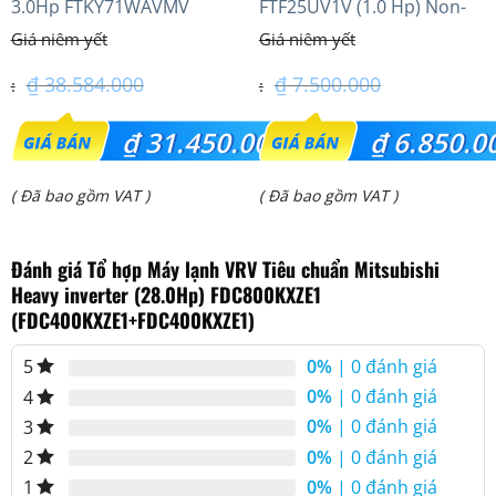
3.0Hp FTKY71WAVMV
FTF25UV1V (1.0 Hp) Non-
inverter Thái lan
₫
38.584.000
₫
7.500.000
Giá
Giá
₫
31.450.000
₫
6.850.0
gốc
gốc
Giá
Giá
( Đã bao gồm VAT )
( Đã bao gồm VAT )
là:
là:
hiện
hiện
₫ 38.584.000.
₫ 7.500.000.
Đánh giá Tổ hợp Máy lạnh VRV Tiêu chuẩn Mitsubishi
tại
tại
Heavy inverter (28.0Hp) FDC800KXZE1
là:
là:
(FDC400KXZE1+FDC400KXZE1)
₫ 31.450.000.
₫ 6.850.000.
0%
| 0 đánh giá
5
0%
| 0 đánh giá
4
0%
| 0 đánh giá
3
0%
| 0 đánh giá
2
0%
| 0 đánh giá
1