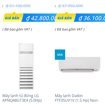
₫
51.100.000
₫
37.950.000
Giá
Giá
₫
42.800.000
₫
36.100.
gốc
gốc
Giá
Giá
( Đã bao gồm VAT )
( Đã bao gồm VAT )
là:
là:
hiện
hiện
₫ 51.100.000.
₫ 37.950.000.
tại
tại
là:
là:
Mới
₫ 42.800.000.
₫ 36.100.000.
Máy lạnh tủ đứng LG
Máy lạnh Daikin
APNQ48GT3E4 (5.0Hp)
FTF35UV1V (1.5 Hp) Non-