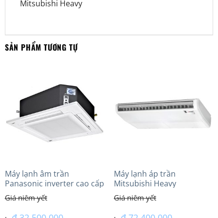
Mitsubishi Heavy
SẢN PHẨM TƯƠNG TỰ
Máy lạnh âm trần
Máy lạnh áp trần
Panasonic inverter cao cấp
Mitsubishi Heavy
(3.0Hp) S-2430PU3HA/U-
FDE140VG (6.0Hp) Cao cấp
24PRH1H5
– 3 Pha
₫
32.500.000
₫
72.400.000