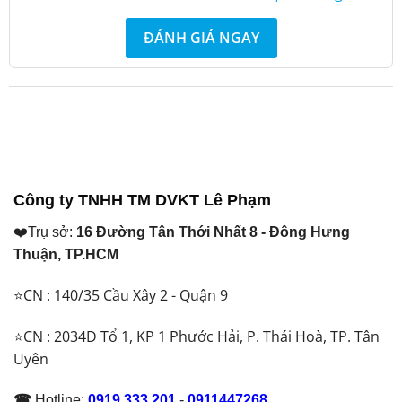
ĐÁNH GIÁ NGAY
Công ty TNHH TM DVKT Lê Phạm
❤️Trụ sở:
16 Đường Tân Thới Nhất 8 - Đông Hưng
Thuận, TP.HCM
⭐CN : 140/35 Cầu Xây 2 - Quận 9
⭐CN : 2034D Tổ 1, KP 1 Phước Hải, P. Thái Hoà, TP. Tân
Uyên
☎
Hotline:
0919.333.201
-
0911447268