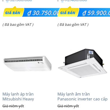
Giá
Giá
₫
30.750.000
₫
59.900.
gốc
gốc
Giá
Giá
( Đã bao gồm VAT )
( Đã bao gồm VAT )
là:
là:
hiện
hiện
₫ 32.500.000.
₫ 72.400.000.
tại
tại
là:
là:
₫ 30.750.000.
₫ 59.900.000.
Máy lạnh áp trần
Máy lạnh âm trần
Mitsubishi Heavy
Panasonic inverter cao cấp
FDE100VG (4.0Hp) Cao cấp
(4.0Hp) S-3448PU3HA/U-
– 3 Pha
34PRH1H5